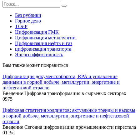
Search
for:
Без рубрики
Горное дело
ТОиР
Цифровизация ГМК
Цифровизация металлургии
Цифровизация нефть и газ
цифровизация транспорта
Энергоэффективность
Вам также может понравиться
Цифровизация документооборота, RPA и управление
данными в горной добыче, металлургии, энергетике и
нефтегазовой отрасли
Введение Цифровая трансформация в сырьевых секторах
0
975
Цифровая стратегия холдингов: актуальные тренды и вызовы
в горной добыче, металлургии, энергетике и нефтегазовой
отрасли
Введение Сегодня цифровизация промышленности перестала
0
1.3к.