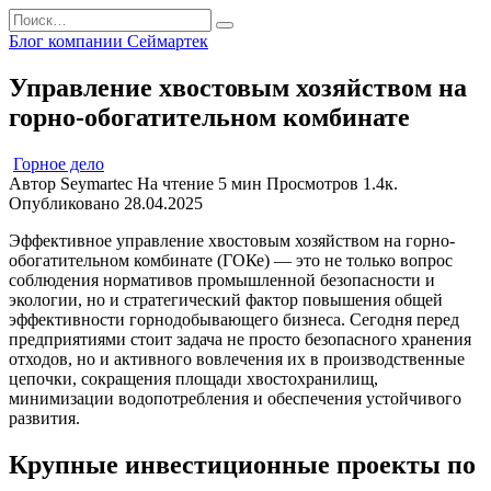
Перейти
Search
к
for:
Блог компании Сеймартек
содержанию
Управление хвостовым хозяйством на
горно-обогатительном комбинате
Горное дело
Автор
Seymartec
На чтение
5 мин
Просмотров
1.4к.
Опубликовано
28.04.2025
Эффективное управление хвостовым хозяйством на горно-
обогатительном комбинате (ГОКе) — это не только вопрос
соблюдения нормативов промышленной безопасности и
экологии, но и стратегический фактор повышения общей
эффективности горнодобывающего бизнеса. Сегодня перед
предприятиями стоит задача не просто безопасного хранения
отходов, но и активного вовлечения их в производственные
цепочки, сокращения площади хвостохранилищ,
минимизации водопотребления и обеспечения устойчивого
развития.
Крупные инвестиционные проекты по