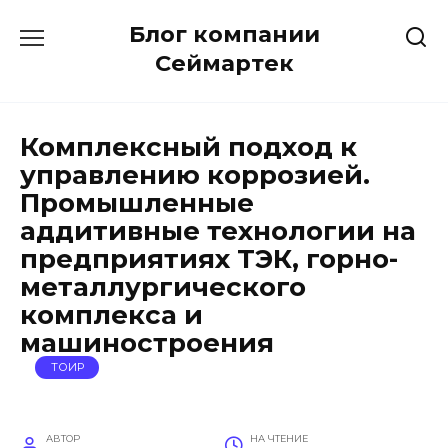
Перейти
Блог компании
к
содержанию
Сеймартек
Комплексный подход к
управлению коррозией.
Промышленные
аддитивные технологии на
предприятиях ТЭК, горно-
металлургического
комплекса и
машиностроения
ТОИР
АВТОР
НА ЧТЕНИЕ