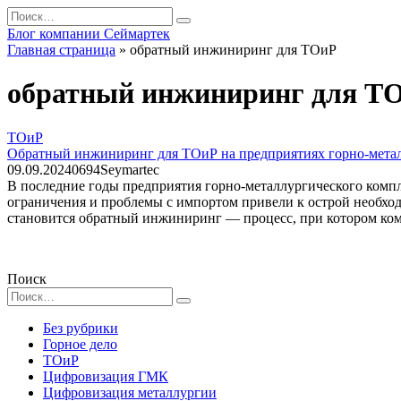
Перейти
Search
к
for:
Блог компании Сеймартек
содержанию
Главная страница
»
обратный инжиниринг для ТОиР
обратный инжиниринг для Т
ТОиР
Обратный инжиниринг для ТОиР на предприятиях горно-метал
09.09.2024
0
694
Seymartec
В последние годы предприятия горно-металлургического комп
ограничения и проблемы с импортом привели к острой необхо
становится обратный инжиниринг — процесс, при котором ком
Поиск
Search
for:
Без рубрики
Горное дело
ТОиР
Цифровизация ГМК
Цифровизация металлургии