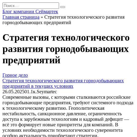
Перейти
Search
к
for:
Блог компании Сеймартек
содержанию
Главная страница
»
Стратегия технологического развития
горнодобывающих предприятий
Стратегия технологического
развития горнодобывающих
предприятий
Горное дело
Стратегия технологического развития горнодобывающих
предприятий в текущих условиях
26.05.2025
0
1.1к.
Seymartec
Современные вызовы, с которыми сталкиваются российские
горнодобывающие предприятия, требуют системного подхода
к технологическому развитию. Геополитическая
нестабильность, санкционное давление, ограниченность
доступа к зарубежным технологиям и кадровый дефицит —
всё это формирует новые приоритеты для компаний. В
условиях необходимости технологического суверенитета
особую актуальность приобретают стратегии,