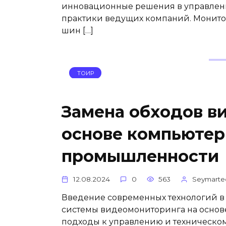
инновационные решения в управлени
практики ведущих компаний. Монито
шин […]
ТОИР
Замена обходов в
основе компьютер
промышленности
12.08.2024
0
563
Seymarte
Введение современных технологий 
системы видеомониторинга на основ
подходы к управлению и техническо