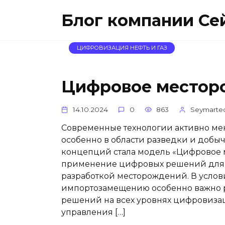
Перейти
Блог компании Се
к
содержанию
ЦИФРОВИЗАЦИЯ НЕФТЬ И ГАЗ
Цифровое местор
14.10.2024
0
863
Seymarte
Современные технологии активно мен
особенно в области разведки и добы
концепций стала модель «Цифровое 
применение цифровых решений для 
разработкой месторождений. В услов
импортозамещению особенно важно р
решений на всех уровнях цифровизац
управления […]