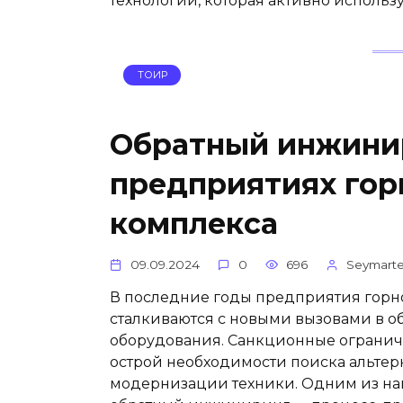
технологий, которая активно использу
ТОИР
Обратный инжинир
предприятиях гор
комплекса
09.09.2024
0
696
Seymart
В последние годы предприятия горно
сталкиваются с новыми вызовами в 
оборудования. Санкционные огранич
острой необходимости поиска альте
модернизации техники. Одним из на