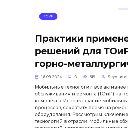
ТОИР
Практики примен
решений для ТОиР
горно-металлурги
16.09.2024
0
619
Seymarte
Мобильные технологии все активнее 
обслуживания и ремонта (ТОиР) на п
комплекса. Использование мобильны
процессов, сократить время на ремо
оборудования. Рассмотрим ключевые
технологий в отрасли. Мобильные о